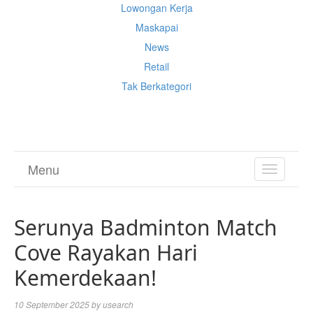
Lowongan Kerja
Maskapai
News
Retail
Tak Berkategori
Cek Ongkir Cargo
Menu
TOGGL
NAVIGA
Serunya Badminton Match
Cove Rayakan Hari
Kemerdekaan!
10 September 2025
by
usearch