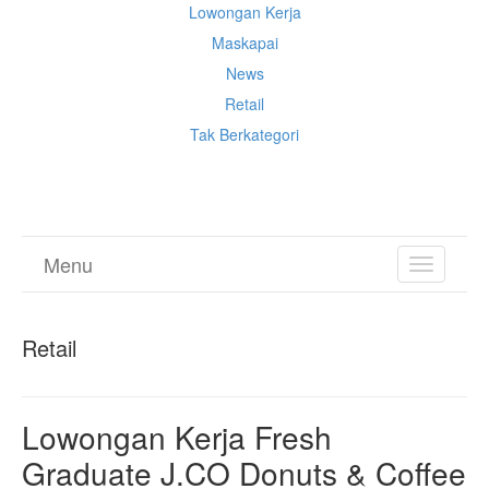
Lowongan Kerja
Maskapai
News
Retail
Tak Berkategori
Cek Ongkir Cargo
Menu
TOGGL
NAVIGA
Retail
Lowongan Kerja Fresh
Graduate J.CO Donuts & Coffee