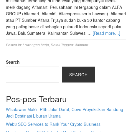
minimarket terpenting di Indonesia yang mempunyai lisensi
merk dagang Alfamart. Perusahaan ini tergabung dalam ALFA
GROUP (Alfamart, Alfamidi, Alfaexpress serta Lawson). Alfamart
atau PT Sumber Alfaria Trijaya sudah buka 30 kantor cabang
yang paling besar di sebagian pulau di Indonesia seperti pulau
Jawa, Bali, Sumatera, Kalimantan Sulawesi …
[Read more…]
Posted in:
Lowongan Kerja
,
Retail
Tagged:
Alfamart
Search
SEARCH
Pos-pos Terbaru
Wisatawan Makin Pilih Jalur Darat, Cove Proyeksikan Bandung
Jadi Destinasi Liburan Utama
Web3 SEO Services to Rank Your Crypto Business