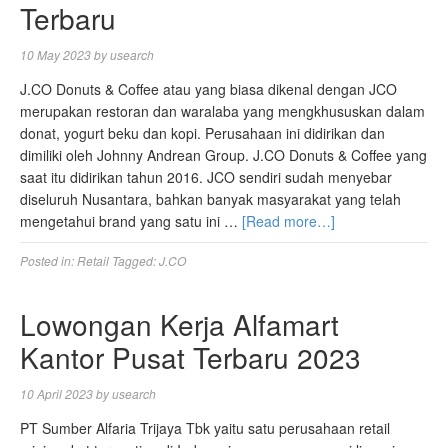
Terbaru
10 May 2023
by
usearch
J.CO Donuts & Coffee atau yang biasa dikenal dengan JCO
merupakan restoran dan waralaba yang mengkhususkan dalam
donat, yogurt beku dan kopi. Perusahaan ini didirikan dan
dimiliki oleh Johnny Andrean Group. J.CO Donuts & Coffee yang
saat itu didirikan tahun 2016. JCO sendiri sudah menyebar
diseluruh Nusantara, bahkan banyak masyarakat yang telah
mengetahui brand yang satu ini …
[Read more…]
Posted in:
Retail
Tagged:
J.CO
Lowongan Kerja Alfamart
Kantor Pusat Terbaru 2023
10 April 2023
by
usearch
PT Sumber Alfaria Trijaya Tbk yaitu satu perusahaan retail