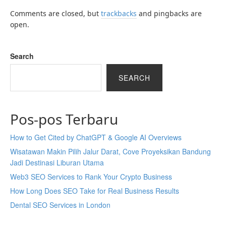
Comments are closed, but
trackbacks
and pingbacks are
open.
Search
SEARCH
Pos-pos Terbaru
How to Get Cited by ChatGPT & Google AI Overviews
Wisatawan Makin Pilih Jalur Darat, Cove Proyeksikan Bandung
Jadi Destinasi Liburan Utama
Web3 SEO Services to Rank Your Crypto Business
How Long Does SEO Take for Real Business Results
Dental SEO Services in London