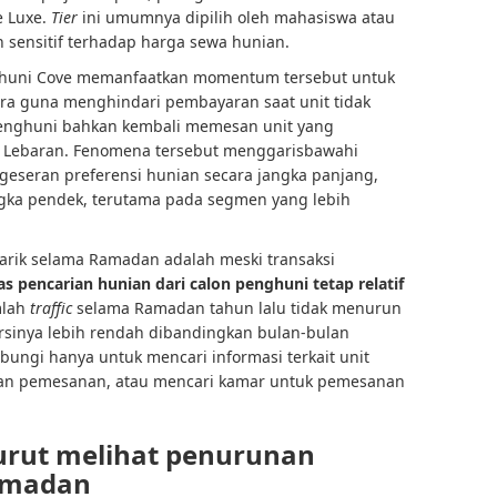
e Luxe.
Tier
ini umumnya dipilih oleh mahasiswa atau
 sensitif terhadap harga sewa hunian.
ghuni Cove memanfaatkan momentum tersebut untuk
a guna menghindari pembayaran saat unit tidak
penghuni bahkan kembali memesan unit yang
h Lebaran. Fenomena tersebut menggarisbawahi
geseran preferensi hunian secara jangka panjang,
ngka pendek, terutama pada segmen yang lebih
arik selama Ramadan adalah meski transaksi
tas pencarian hunian dari calon penghuni tetap relatif
mlah
traffic
selama Ramadan tahun lalu tidak menurun
ersinya lebih rendah dibandingkan bulan-bulan
ungi hanya untuk mencari informasi terkait unit
an pemesanan, atau mencari kamar untuk pemesanan
urut melihat penurunan
amadan