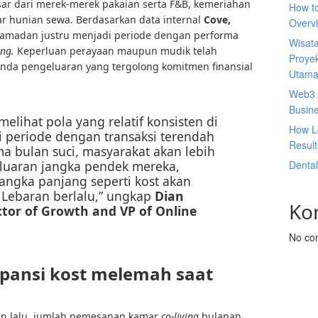
ar dari merek-merek pakaian serta F&B, kemeriahan
How t
ar hunian sewa. Berdasarkan data internal
Cove,
Overv
amadan justru menjadi periode dengan performa
Wisata
ing.
Keperluan perayaan maupun mudik telah
Proyek
da pengeluaran yang tergolong komitmen finansial
Utam
Web3 
Busin
elihat pola yang relatif konsisten di
How L
periode dengan transaksi terendah
Result
a bulan suci, masyarakat akan lebih
luaran jangka pendek mereka,
Denta
angka panjang seperti kost akan
Lebaran berlalu,” ungkap
Dian
Ko
ctor of Growth and VP of Online
No co
ansi kost melemah saat
hun lalu, jumlah pemesanan kamar
co-living
bulanan