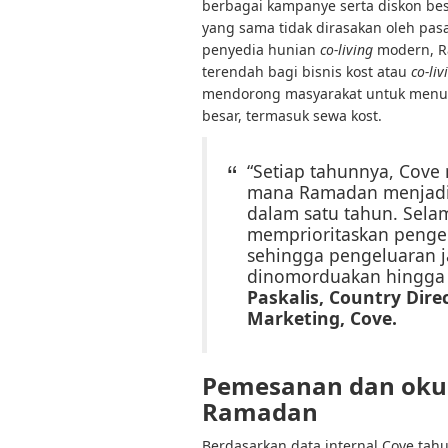
berbagai kampanye serta diskon bes
yang sama tidak dirasakan oleh pas
penyedia hunian
co-living
modern, R
terendah bagi bisnis kost atau
co-liv
mendorong masyarakat untuk menun
besar, termasuk sewa kost.
“Setiap tahunnya, Cove m
mana Ramadan menjadi 
dalam satu tahun. Selam
memprioritaskan penge
sehingga pengeluaran j
dinomorduakan hingga 
Paskalis, Country Dire
Marketing, Cove.
Pemesanan dan okup
Ramadan
Berdasarkan data internal Cove ta