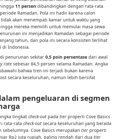
 hingga
11 persen
dibandingkan dengan rata-rata
eriode Ramadan. Pola ini hadir karena calon
tidak akan menempati kamar untuk waktu yang
hingga mereka memilih untuk memulai masa sewa
u, penurunan ini menjadikan Ramadan sebagai periode
njang tahun, dan pola ini secara konsisten terlihat
 di Indonesia.
adi penurunan sekitar
0,5 poin persentase
dari awal
y rate
sebesar 84,5 persen selama Ramadan. Angka
awahi bahwa tren ini terjadi bukan karena
st secara keseluruhan, namun lebih bersifat
dalam pengeluaran di segmen
 harga
angka tingkat
check-out
pada
tier
properti Cove Basics
ri rata-rata
check-out
secara keseluruhan yang berada
an sebelumnya. Cove Basics merupakan
tier
properti
sar Rp2 juta rupiah, paling rendah dari dua
tier