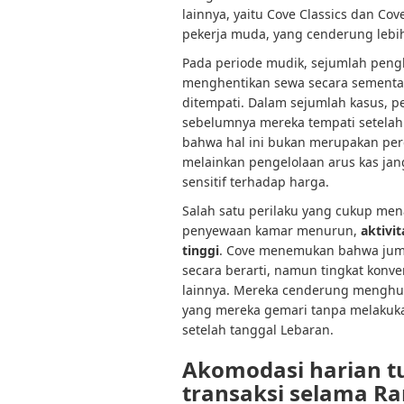
lainnya, yaitu Cove Classics dan Cov
pekerja muda, yang cenderung lebih
Pada periode mudik, sejumlah pen
menghentikan sewa secara sementar
ditempati. Dalam sejumlah kasus, 
sebelumnya mereka tempati setela
bahwa hal ini bukan merupakan per
melainkan pengelolaan arus kas ja
sensitif terhadap harga.
Salah satu perilaku yang cukup men
penyewaan kamar menurun,
aktivi
tinggi
. Cove menemukan bahwa ju
secara berarti, namun tingkat konv
lainnya. Mereka cenderung menghub
yang mereka gemari tanpa melakuk
setelah tanggal Lebaran.
Akomodasi harian t
transaksi selama R