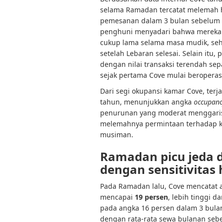
selama Ramadan tercatat melemah
pemesanan dalam 3 bulan sebelum p
penghuni menyadari bahwa mereka 
cukup lama selama masa mudik, se
setelah Lebaran selesai. Selain it
dengan nilai transaksi terendah sepa
sejak pertama Cove mulai beroperasi
Dari segi okupansi kamar Cove, terj
tahun, menunjukkan angka
occupanc
penurunan yang moderat menggarisb
melemahnya permintaan terhadap ko
musiman.
Ramadan picu jeda 
dengan sensitivitas
Pada Ramadan lalu, Cove mencatat 
mencapai
19 persen
, lebih tinggi da
pada angka 16 persen dalam 3 bul
dengan rata-rata sewa bulanan sebe