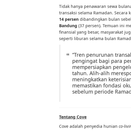
Tidak hanya penawaran sewa bulana
transaksi selama Ramadan. Secara 
14 persen
dibandingkan bulan sebe
Bandung
(37 persen). Temuan ini 
finansial yang besar, masyarakat j
seperti liburan selama bulan Rama
“Tren penurunan trans
pengingat bagi para pe
mempersiapkan pengelol
tahun. Alih-alih meresp
meningkatkan keterisia
memastikan fondasi oku
sebelum periode Ramad
Tentang Cove
Cove adalah penyedia hunian
co-livi