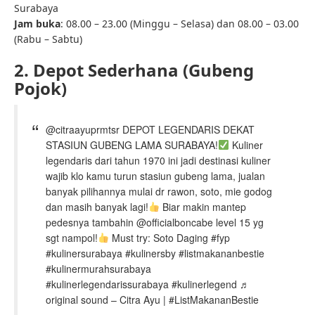
Surabaya
Jam buka
: 08.00 – 23.00 (Minggu – Selasa) dan 08.00 – 03.00
(Rabu – Sabtu)
2. Depot Sederhana (Gubeng
Pojok)
@citraayuprmtsr DEPOT LEGENDARIS DEKAT
STASIUN GUBENG LAMA SURABAYA!
Kuliner
legendaris dari tahun 1970 ini jadi destinasi kuliner
wajib klo kamu turun stasiun gubeng lama, jualan
banyak pilihannya mulai dr rawon, soto, mie godog
dan masih banyak lagi!
Biar makin mantep
pedesnya tambahin @officialboncabe level 15 yg
sgt nampol!
Must try: Soto Daging #fyp
#kulinersurabaya #kulinersby #listmakananbestie
#kulinermurahsurabaya
#kulinerlegendarissurabaya #kulinerlegend ♬
original sound – Citra Ayu | #ListMakananBestie