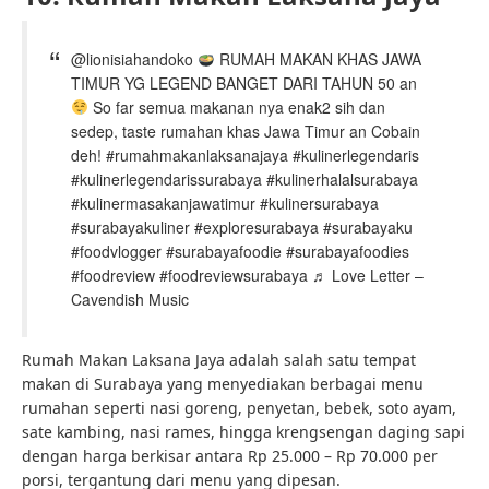
@lionisiahandoko
RUMAH MAKAN KHAS JAWA
TIMUR YG LEGEND BANGET DARI TAHUN 50 an
So far semua makanan nya enak2 sih dan
sedep, taste rumahan khas Jawa Timur an Cobain
deh! #rumahmakanlaksanajaya #kulinerlegendaris
#kulinerlegendarissurabaya #kulinerhalalsurabaya
#kulinermasakanjawatimur #kulinersurabaya
#surabayakuliner #exploresurabaya #surabayaku
#foodvlogger #surabayafoodie #surabayafoodies
#foodreview #foodreviewsurabaya ♬ Love Letter –
Cavendish Music
Rumah Makan Laksana Jaya adalah salah satu tempat
makan di Surabaya yang menyediakan berbagai menu
rumahan seperti nasi goreng, penyetan, bebek, soto ayam,
sate kambing, nasi rames, hingga krengsengan daging sapi
dengan harga berkisar antara Rp 25.000 – Rp 70.000 per
porsi, tergantung dari menu yang dipesan.