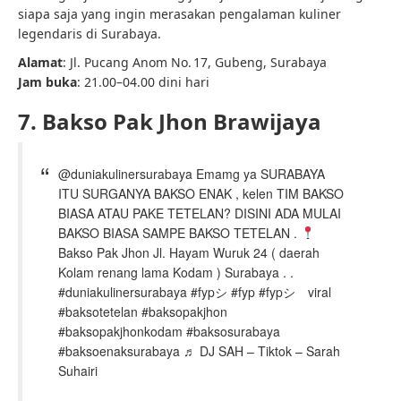
siapa saja yang ingin merasakan pengalaman kuliner
legendaris di Surabaya.
Alamat
: Jl. Pucang Anom No. 17, Gubeng, Surabaya
Jam buka
: 21.00–04.00 dini hari
7. Bakso Pak Jhon Brawijaya
@duniakulinersurabaya Emamg ya SURABAYA
ITU SURGANYA BAKSO ENAK , kelen TIM BAKSO
BIASA ATAU PAKE TETELAN? DISINI ADA MULAI
BAKSO BIASA SAMPE BAKSO TETELAN .
Bakso Pak Jhon Jl. Hayam Wuruk 24 ( daerah
Kolam renang lama Kodam ) Surabaya . .
#duniakulinersurabaya #fypシ #fyp #fypシ゚viral
#baksotetelan #baksopakjhon
#baksopakjhonkodam #baksosurabaya
#baksoenaksurabaya ♬ DJ SAH – Tiktok – Sarah
Suhairi