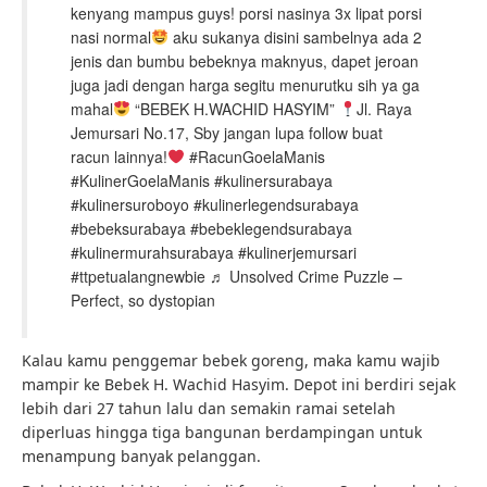
kenyang mampus guys! porsi nasinya 3x lipat porsi
nasi normal
aku sukanya disini sambelnya ada 2
jenis dan bumbu bebeknya maknyus, dapet jeroan
juga jadi dengan harga segitu menurutku sih ya ga
mahal
“BEBEK H.WACHID HASYIM”
Jl. Raya
Jemursari No.17, Sby jangan lupa follow buat
racun lainnya!
#RacunGoelaManis
#KulinerGoelaManis #kulinersurabaya
#kulinersuroboyo #kulinerlegendsurabaya
#bebeksurabaya #bebeklegendsurabaya
#kulinermurahsurabaya #kulinerjemursari
#ttpetualangnewbie ♬ Unsolved Crime Puzzle –
Perfect, so dystopian
Kalau kamu penggemar bebek goreng, maka kamu wajib
mampir ke Bebek H. Wachid Hasyim. Depot ini berdiri sejak
lebih dari 27 tahun lalu dan semakin ramai setelah
diperluas hingga tiga bangunan berdampingan untuk
menampung banyak pelanggan.