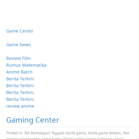
Game Center
Game News
Review Film
Rumus Matematika
Anime Batch
Berita Terkini
Berita Terkini
Berita Terkini
Berita Terkini
review anime
Gaming Center
Posted in:
Tak Berkategori
Tagged:
berita game
,
berita game terbaru
,
free
games
,
game gratis
,
game news
,
Game online
,
game online pc
,
game