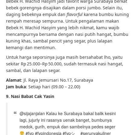
Bebek H. Wachid Hasyim jadi favorit warga Surabaya berkat
bebek gorengnya disajikan dalam porsi jumbo. Selain itu,
daging bebeknya empuk dan
flavorful
karena bumbu kuning
rempah meresap sempurna. Untuk pengalaman makan
Bebek H. Wachid Hasyim yang lebih nikmat, kamu wajib
mencampurnya bersama dengan nasi putih hangat, bumbu
kuning khas, sambal pencit yang segar, plus lalapan
kemangi dan mentimun.
Untuk harga seporsinya juga masih bersahabat lho, yaitu
sekitar Rp 25.000–Rp 50.000, sudah termasuk nasi hangat,
sambal, dan lalapan segar.
Alamat
: Jl. Raya Jemursari No.17, Surabaya
Jam buka
: Setiap hari (09.00 – 22.00)
9. Nasi Babat Cak Yasin
@sijajanjalan Kalau ke Surabaya bakal balik kesini
lagi, jujurly ini rasanya uenak banget, bumbunya
medok, gurih, empuk dan sambelnya pedes seger
#fyp #fypindonesia #fypシ゚ #serunyakuliner