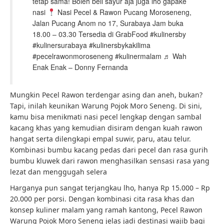
tetap sama! Boleh beli sayur aja juga lho gapake
nasi
Nasi Pecel & Rawon Pucang Moroseneng,
Jalan Pucang Anom no 17, Surabaya Jam buka
18.00 – 03.30 Tersedia di GrabFood #kulinersby
#kulinersurabaya #kulinersbykakilima
#pecelrawonmoroseneng #kulinermalam ♬ Wah
Enak Enak – Donny Fernanda
Mungkin Pecel Rawon terdengar asing dan aneh, bukan?
Tapi, inilah keunikan Warung Pojok Moro Seneng. Di sini,
kamu bisa menikmati nasi pecel lengkap dengan sambal
kacang khas yang kemudian disiram dengan kuah rawon
hangat serta dilengkapi empal suwir, paru, atau telur.
Kombinasi bumbu kacang pedas dari pecel dan rasa gurih
bumbu kluwek dari rawon menghasilkan sensasi rasa yang
lezat dan menggugah selera
Harganya pun sangat terjangkau lho, hanya Rp 15.000 – Rp
20.000 per porsi. Dengan kombinasi cita rasa khas dan
konsep kuliner malam yang ramah kantong, Pecel Rawon
Warung Pojok Moro Seneng jelas jadi destinasi wajib bagi