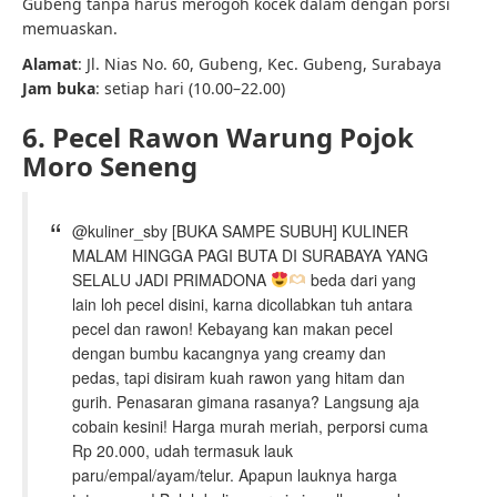
Gubeng tanpa harus merogoh kocek dalam dengan porsi
memuaskan.
Alamat
: Jl. Nias No. 60, Gubeng, Kec. Gubeng, Surabaya
Jam buka
: setiap hari (10.00–22.00)
6. Pecel Rawon Warung Pojok
Moro Seneng
@kuliner_sby [BUKA SAMPE SUBUH] KULINER
MALAM HINGGA PAGI BUTA DI SURABAYA YANG
SELALU JADI PRIMADONA
beda dari yang
lain loh pecel disini, karna dicollabkan tuh antara
pecel dan rawon! Kebayang kan makan pecel
dengan bumbu kacangnya yang creamy dan
pedas, tapi disiram kuah rawon yang hitam dan
gurih. Penasaran gimana rasanya? Langsung aja
cobain kesini! Harga murah meriah, perporsi cuma
Rp 20.000, udah termasuk lauk
paru/empal/ayam/telur. Apapun lauknya harga