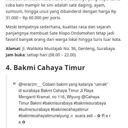
coba kalo mampir ke sini adalah sate daging, ayam,
sumsum, hingga usus yang dibanderol dengan harga Rp
31.000 – Rp 60.000 per porsi.
Meski tempatnya sederhana, kualitas rasa dan sejarah
panjangnya membuat Sate Klopo Ondomohen tetap jadi
favorit banyak orang dari warga lokal hingga turis luar kota.
Alamat
: Jl. Walikota Mustajab No. 36, Genteng, Surabaya
Jam buka
: setiap hari (08.00 – 22.00)
4. Bakmi Cahaya Timur
@rerarzm__ Cobain bakmi yang katanya “uenak”
di surabaya Bakmi Cahaya Timur Jl Raya
Menganti Kramat, no 116, Wiyung @Cahaya
Timur Bakmi #bakmisurabaya #bakmiesurabaya
#kulinersurabaya #bakmiecahayatimur
#bakmiecahayatimurwiyung ♬ suara asli – ✿ R e r
a ✿