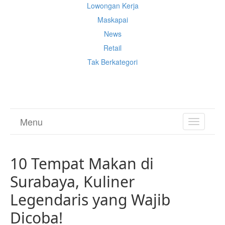
Lowongan Kerja
Maskapai
News
Retail
Tak Berkategori
Cek Ongkir Cargo
Menu
TOGGL
NAVIGA
10 Tempat Makan di
Surabaya, Kuliner
Legendaris yang Wajib
Dicoba!