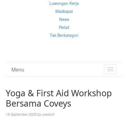
Lowongan Kerja
Maskapai
News
Retail
Tak Berkategori
Cek Ongkir Cargo
Menu
TOGGL
NAVIGA
Yoga & First Aid Workshop
Bersama Coveys
18 September 2025
by
usearch