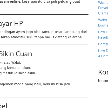
ayam online
, keseruan itu bisa jadi peluang buat
Wisata
Proyek
Utam
Web3 
ayar HP
Busin
tandingan ayam jago bisa kamu nikmati langsung dari
How L
asakan atmosfer seru tanpa harus datang ke arena.
Result
Denta
How D
Bikin Cuan
A Com
on atau Wala).
yang kamu tentukan.
Ko
g masuk ke saldo akun.
No co
ajemen modal yang baik, hobi ini bisa jadi
bel