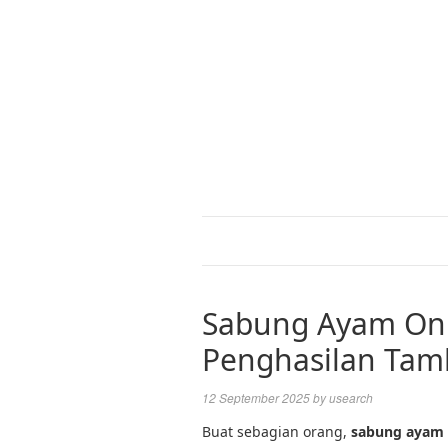
Sabung Ayam Onli
Penghasilan Ta
12 September 2025
by
usearch
Buat sebagian orang,
sabung ayam